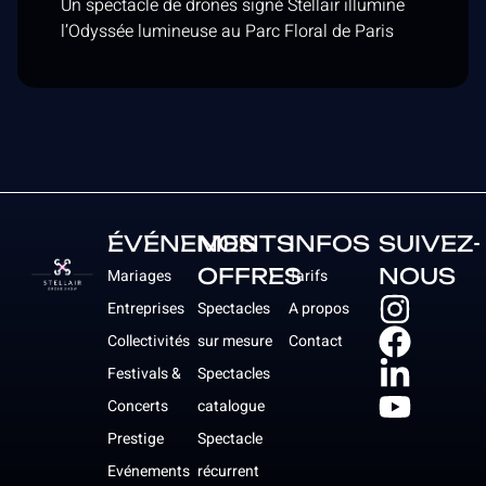
Un spectacle de drones signé Stellair illumine
l’Odyssée lumineuse au Parc Floral de Paris
ÉVÉNEMENTS
NOS
INFOS
SUIVEZ-
OFFRES
NOUS
Mariages
Tarifs
Entreprises
Spectacles
A propos
Collectivités
sur mesure
Contact
Festivals &
Spectacles
Concerts
catalogue
Prestige
Spectacle
Evénements
récurrent