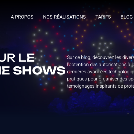
A PROPOS
NOS RÉALISATIONS
TARIFS
BLOG
UR L
E
Sur ce blog, découvrez les dive
l’obtention des autorisations à 
NE SHOWS
dernières avancées technologiq
pratiques pour organiser des s
témoignages inspirants de profe