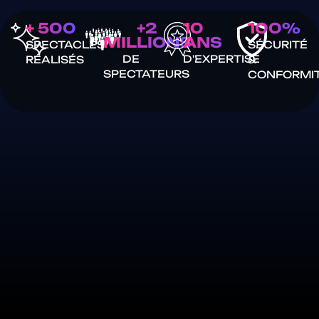
+ 500
+2
10
100%
MILLIONS
ANS
SPECTACLES
SÉCURITÉ
DE
D'EXPERTISE
RÉALISÉS
&
SPECTATEURS
CONFORMI