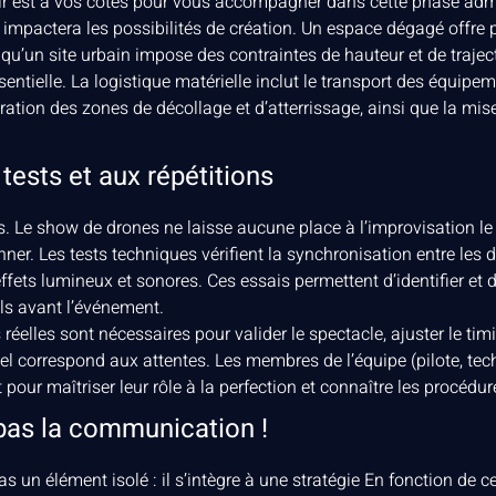
lair est à vos côtés pour vous accompagner dans cette phase admi
impactera les possibilités de création. Un espace dégagé offre pl
qu’un site urbain impose des contraintes de hauteur et de trajec
ntielle. La logistique matérielle inclut le transport des équipeme
aration des zones de décollage et d’atterrissage, ainsi que la mi
 tests et aux répétitions
s. Le show de drones ne laisse aucune place à l’improvisation le jo
ner. Les tests techniques vérifient la synchronisation entre les d
ffets lumineux et sonores. Ces essais permettent d’identifier et d
s avant l’événement.
réelles sont nécessaires pour valider le spectacle, ajuster le timi
uel correspond aux attentes. Les membres de l’équipe (pilote, tech
pour maîtriser leur rôle à la perfection et connaître les procédur
 pas la communication !
s un élément isolé : il s’intègre à une stratégie En fonction de 