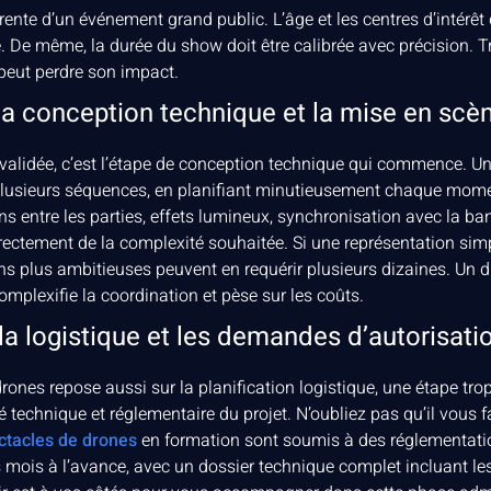
te d’un événement grand public. L’âge et les centres d’intérêt 
. De même, la durée du show doit être calibrée avec précision. Trop
 peut perdre son impact.
 la conception technique et la mise en scè
e validée, c’est l’étape de conception technique qui commence. U
lusieurs séquences, en planifiant minutieusement chaque mome
ons entre les parties, effets lumineux, synchronisation avec la ba
ctement de la complexité souhaitée. Si une représentation simpl
ns plus ambitieuses peuvent en requérir plusieurs dizaines. Un d
omplexifie la coordination et pèse sur les coûts.
 la logistique et les demandes d’autorisati
rones repose aussi sur la planification logistique, une étape tr
té technique et réglementaire du projet. N’oubliez pas qu’il vous 
ctacles de drones
en formation sont soumis à des réglementatio
rs mois à l’avance, avec un dossier technique complet incluant les