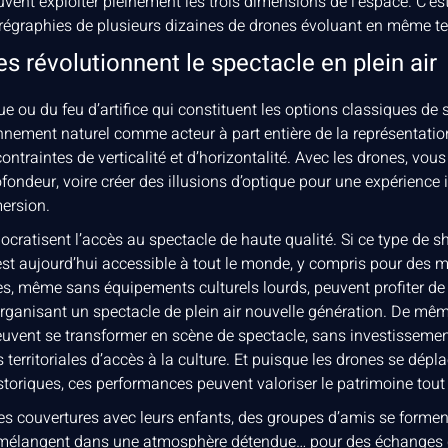
vent exploiter pleinement les trois dimensions de l’espace. C’est
régraphies de plusieurs dizaines de drones évoluant en même t
 révolutionnent le spectacle en plein air
e ou du feu d’artifice qui constituent les options classiques de s
nnement naturel comme acteur à part entière de la représentatio
ontraintes de verticalité et d’horizontalité. Avec les drones, vou
ofondeur, voire créer des illusions d’optique pour une expérience i
mersion.
cratisent l’accès au spectacle de haute qualité. Si ce type de s
est aujourd’hui accessible à tout le monde, y compris pour des m
s, même sans équipements culturels lourds, peuvent profiter de t
 organisant un spectacle de plein air nouvelle génération. De mê
vent se transformer en scène de spectacle, sans investissements 
s territoriales d’accès à la culture. Et puisque les drones se dép
istoriques, ces performances peuvent valoriser le patrimoine tout 
 des couvertures avec leurs enfants, des groupes d’amis se forme
se mélangent dans une atmosphère détendue… pour des échanges 