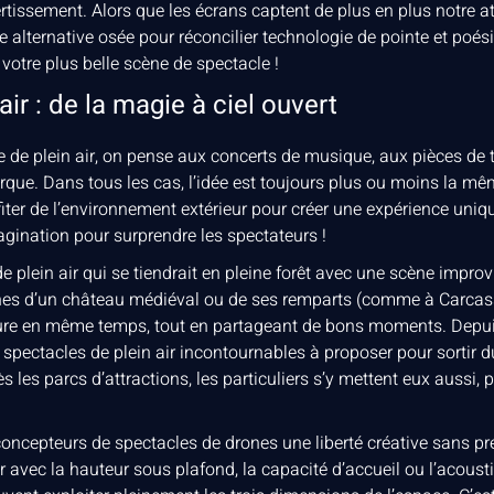
rtissement. Alors que les écrans captent de plus en plus notre at
e alternative osée pour réconcilier technologie de pointe et poésie
 votre plus belle scène de spectacle !
air : de la magie à ciel ouvert
de plein air, on pense aux concerts de musique, aux pièces de t
rque. Dans tous les cas, l’idée est toujours plus ou moins la mêm
rofiter de l’environnement extérieur pour créer une expérience uniqu
agination pour surprendre les spectateurs !
de plein air qui se tiendrait en pleine forêt avec une scène impro
ines d’un château médiéval ou de ses remparts (comme à Carcass
ature en même temps, tout en partageant de bons moments. Depu
s spectacles de plein air incontournables à proposer pour sortir du 
 les parcs d’attractions, les particuliers s’y mettent eux aussi,
concepteurs de spectacles de drones une liberté créative sans pr
 avec la hauteur sous plafond, la capacité d’accueil ou l’acousti