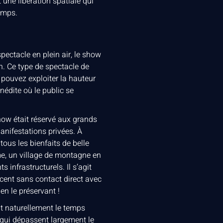
 une libération spatiale qui
emps.
pectacle en plein air, le show
n. Ce type de spectacle de
s pouvez exploiter la hauteur
nédite où le public se
how était réservé aux grands
anifestations privées. À
ous les bienfaits de belle
me, un village de montagne en
infrastructurels. Il s’agit
lacent sans contact direct avec
en le préservant !
nt naturellement le temps
qui dépassent largement le