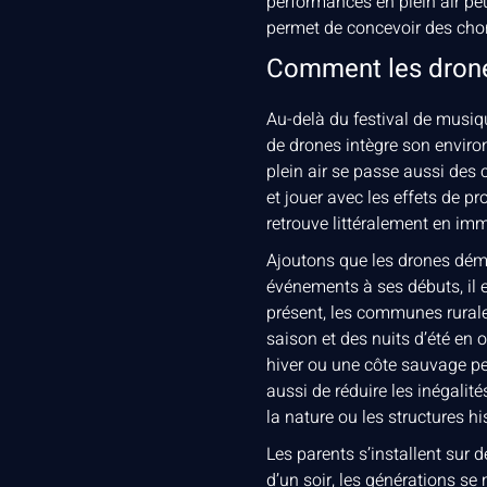
performances en plein air peu
permet de concevoir des cho
Comment les drones
Au-delà du festival de musiqu
de drones intègre son enviro
plein air se passe aussi des c
et jouer avec les effets de pr
retrouve littéralement en im
Ajoutons que les drones démo
événements à ses débuts, il 
présent, les communes rurale
saison et des nuits d’été en
hiver ou une côte sauvage peu
aussi de réduire les inégalité
la nature ou les structures h
Les parents s’installent sur
d’un soir, les générations 