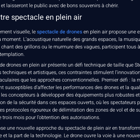
t laisseront le public avec de bons souvenirs à chérir.
tre spectacle en plein air
ment visuelle, le
spectacle de drones
en plein air propose une e
 du moment. L’acoustique naturelle des grands espaces, la musi
e chant des grillons ou le murmure des vagues, participent tous 
ntemplation.
 drones en plein air présente un défi technique de taille que Stel
és techniques et artistiques, ces contraintes stimulent l’innovati
culaires que les approches conventionnelles. Premier défi : la mé
t susceptibles d’affecter les performances des drones et la qual
e les concepteurs à développer des équipements plus robustes e
estion de la sécurité dans ces espaces ouverts, où les spectateurs
s protocoles rigoureux de délimitation des zones de vol et de su
 trois mois pour l’obtention des autorisations.
se une nouvelle approche du spectacle de plein air en transfor
et la part de la technologie. Le drone ouvre la voie à une nouve